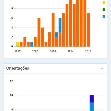
T
8
L
C
6
4
2
0
1997
2003
2008
2014
2019
Orientações
12
10
8