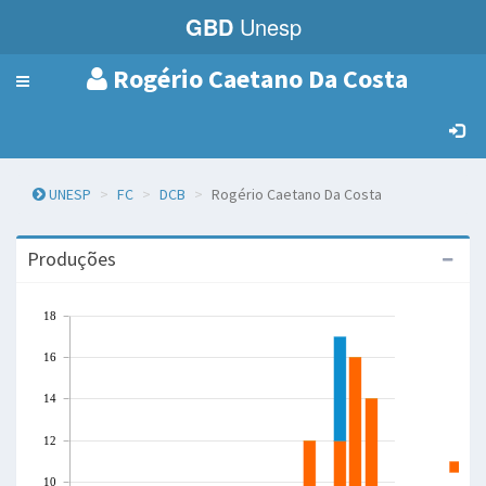
GBD
Unesp
Rogério Caetano Da Costa
Menu
de
Navegação
UNESP
FC
DCB
Rogério Caetano Da Costa
Produções
18
16
14
12
A
10