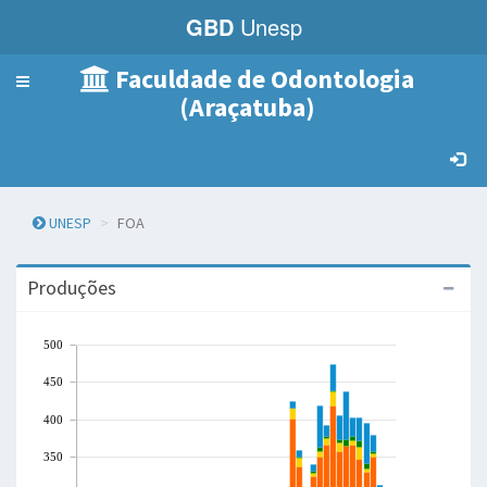
GBD
Unesp
Faculdade de Odontologia
Menu
(Araçatuba)
de
Navegação
UNESP
FOA
Produções
500
450
400
350