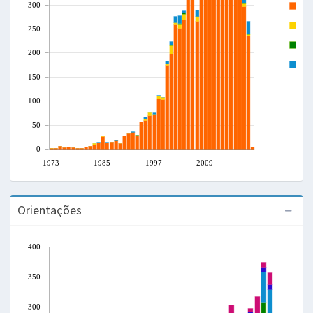
300
A
T
250
L
200
C
150
100
50
0
1973
1985
1997
2009
Orientações
400
350
300