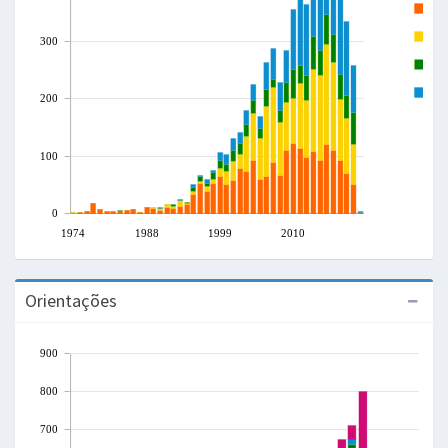
A
T
300
L
C
200
100
0
1974
1988
1999
2010
Orientações
900
800
700