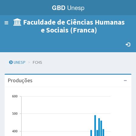
GBD
Unesp
Faculdade de Ciências Humanas
Menu
e Sociais (Franca)
de
Navegação
UNESP
FCHS
Produções
600
500
400