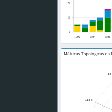
20
10
0
1992
1994
1996
Métricas Topológicas da 
C
COES