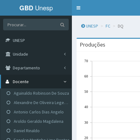
GBD
Unesp
Menu
de
Navegação
UNESP
FC
DQ
UNESP
Produções
Unidade
70
Departamento
60
Docente
50
Aguinaldo Robinson De Souza
Alexandre De Oliveira Legendre
40
Antonio Carlos Dias Angelo
Aroldo Geraldo Magdalena
30
Daniel Rinaldo
20