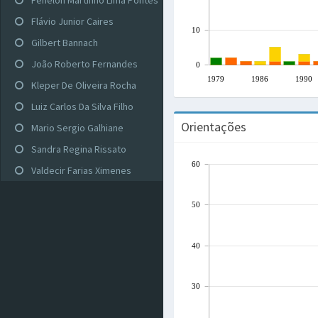
Fenelon Martinho Lima Pontes
Flávio Junior Caires
10
Gilbert Bannach
João Roberto Fernandes
0
1979
1986
1990
Kleper De Oliveira Rocha
Luiz Carlos Da Silva Filho
Orientações
Mario Sergio Galhiane
Sandra Regina Rissato
60
Valdecir Farias Ximenes
50
40
30