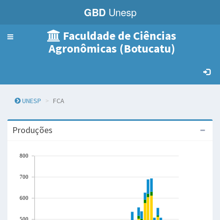
GBD
Unesp
Faculdade de Ciências
Menu
Agronômicas (Botucatu)
de
Navegação
UNESP
FCA
Produções
800
700
600
500