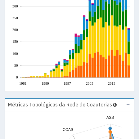
300
250
200
150
100
50
0
1981
1989
1997
2005
2013
Métricas Topológicas da Rede de Coautorias
ASS
COAS