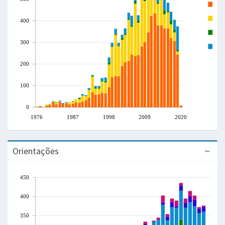
A
T
400
L
300
C
200
100
0
1976
1987
1998
2009
2020
Orientações
450
400
350