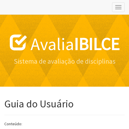
Naveg
altern
Avalia
IBILCE
Sistema de avaliação de disciplinas
Guia do Usuário
Conteúdo: